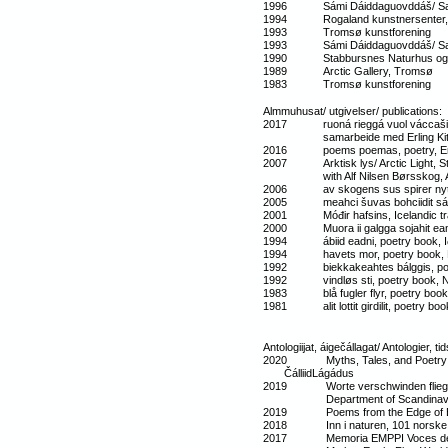
1996 Sámi Dáiddaguovddáš/ Samisk 
1994 Rogaland kunstnersenter, 
1993 Tromsø kunstforening
1993 Sámi Dáiddaguovddáš/ Samisk 
1990 Stabbursnes Naturhus og 
1989 Arctic Gallery, Tromsø
1983 Tromsø kunstforening
Almmuhusat/ utgivelser/ publications:
2017 ruoná rieggá vuol váccašit / u
samarbeide med Erling Kittels
2016 poems poemas, poetry, Englis
2007 Arktisk lys/ Arctic Light, St
with Alf Nilsen Børsskog, 
2006 av skogens sus spirer nytt, p
2005 meahci šuvas bohciidit ságat
2001 Móđir hafsins, Icelandic trans
2000 Muora ii galgga sojahit eambb
1994 ábiid eadni, poetry book, I
1994 havets mor, poetry book, Norw
1992 biekkakeahtes bálggis, poet
1992 vindløs sti, poetry book, Norw
1983 blå fugler flyr, poetry book, N
1981 alit lottit girdilit, poetry boo
Antologiijat, áigečállagat/ Antologier, t
2020 Myths, Tales, and Poetry from
ČálliidLágádus
2019 Worte verschwinden fliegen 
Department of Scandinavian St
2019 Poems from the Edge of Exti
2018 Inn i naturen, 101 norske d
2017 Memoria EMPPI Voces de color