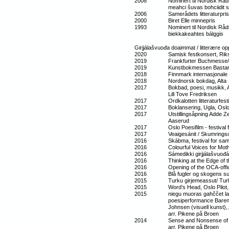
2008 Nominert til Nordisk Råds lit
meahci šuvas bohciid
2006 Samerådets litteraturpris 
2000 Biret Elle minnepris
1993 Nominert til Nordisk Råds lit
biekkakeahtes bálggis
Girjjálašvuođa doaimmat / litterære op
2020 Samisk festkonsert, Riks
2019 Frankfurter Buchmesse/ Fr
2019 Kunstbokmessen Bastard, Nors
2018 Finnmark internasjonale litte
2018 Nordnorsk bokdag, Alta
2017 Bokbad, poesi, musikk, Antik
Lill Tove Fredriksen
2017 Ordkalotten litteraturfesti
2017 Boklansering, Ugla, Oslo, m/
2017 Utstillingsåpning Adde Zetterq
Aaserud
2017 Oslo Poesifilm - festival for d
2017 Veaigesánit / Skumring
2016 Skábma, festival for samisk
2016 Colourful Voices for Mother 
2016 Sámedikki girjjálašvuođábeaiv
2016 Thinking at the Edge of th
2016 Opening of the OCA-offic
2016 Blå fugler og skogens sus, H
2015 Turku girjemeassut/ Turku In
2015 Word’s Head, Oslo Pilot, 24 
2015 niegu muoras gahččet lasttat 
poesiperformance Barents Spekt
Johnsen (visuell kunst), Anne Be
arr. Pikene på Broen
2014 Sense and Nonsense of Activi
arr. Pikene på Broen