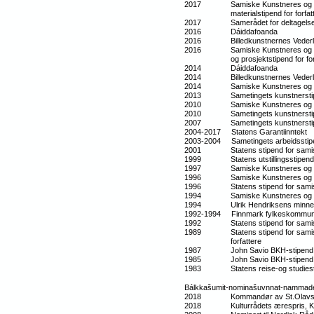
2017 Samiske Kunstneres og Forfat
materialstipend for forfatt
2017 Samerådet for deltagelse 
2016 Dáiddafoanda
2016 Billedkunstnernes Vederlags
2016 Samiske Kunstneres og Forfa
og prosjektstipend for forfa
2014 Dáiddafoanda
2014 Billedkunstnernes Vederlags
2014 Samiske Kunstneres og Forfatt
2013 Sametingets kunstnerst
2010 Samiske Kunstneres og Forfat
2010 Sametingets kunstnerstipe
2007 Sametingets kunstnerstipe
2004-2017 Statens Garantiinntek
2003-2004 Sametingets arbeidsst
2001 Statens stipend for samisk
1999 Statens utstillingsstipend
1997 Samiske Kunstneres og Forfa
1996 Samiske Kunstneres og For
1996 Statens stipend for samiske
1994 Samiske Kunstneres og Forfat
1994 Ulrik Hendriksens minnes
1992-1994 Finnmark fylkeskommunes
1992 Statens stipend for samisk
1989 Statens stipend for samiske k
forfattere
1987 John Savio BKH-stipend
1985 John Savio BKH-stipend
1983 Statens reise-og studiest
Bálkkašumit-nominašuvnnat-nammadeam
2018 Kommandør av St.Olavs
2018 Kulturrådets ærespris, Kultu