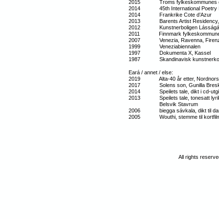
2015 Troms fylkeskommunes 
2014 45th International Poetry F
2014 Frankrike Cote d’Azur
2013 Barents Artist Residency, 
2012 Kunstnerboligen Lásságám
2011 Finnmark fylkeskommunes gj
2007 Venezia, Ravenna, Fire
1999 Veneziabiennalen
1997 Dokumenta X, Kassel
1987 Skandinavisk kunstnerkol
Eará / annet / else:
2019 Alta-40 år etter, Nordnorsk d
2017 Solens son, Gunilla Breskys
2014 Speilets tale, dikt i cd-utg
2013 Speilets tale, tonesatt lyrikk a
Belsvik Stavrum
2006 biegga sávkala, dikt til danse
2005 Wouthi, stemme til kortfilm av
All rights reserved: 