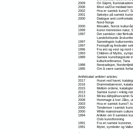
2009 On Sápmi, Kunstakademie
2006 Movt oažžut mediaid berošti
2002 Hva er samisk kunst?, Samis
2001 Søkelys på samisk kunst, D
2000 Dialogue and confrontation, mø
Nord-Norge
2000 Mosaikk, Norsk kulturråds
1999 kunst-menneske-natur, SDS
1997 Det samiske i det flerkulture
Landsforbunds årskonferan
1997 Sametingets kulturseminar
1997 Festspill og festivaler sett f
1996 Fra øst og vest og nord og
1993 Children of Myths, symposium 
1989 Samisk kunsthøgskole-tradi
kulturkonferanse, Tana
1988 Neotradisjon, Nordenfjeldsk
1985 Om å være samisk forfatter
Artihkkalat/ artikler/ articles:
2017 Huset ved havet, katalogte
2016 Drømmebæreren, katalogt
2015 Mellom ordene, katalogtek
2013 Samisk kunst i «riktig retni
2013 Mii lea dáhpáhuvvamin Sámi D
2008 Hommage á Iver Jåks, utst
2003 Hva er samisk kunst?, katalog
2000 Tendenser i samisk kunst og
2000 White mainstream culture, 
1994 Artikler om 9 samiske kunstnere
Oslo kunstforening
1991 Fra en samisk kunstner, Ot
1991 Myter, symboler og Valkeapä