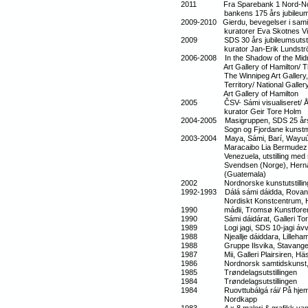
2011 Fra Sparebank 1 Nord-Norges k
bankens 175 års jubileum, N
2009-2010 Gierdu, bevegelser i samis
kuratorer Eva Skotnes Vikjor
2009 SDS 30 års jubileumsutstilli
kurator Jan-Erik Lundstr
2006-2008 In the Shadow of the Midni
Art Gallery of Hamilton/ The R
The Winnipeg Art Gallery,Winnip
Territory/ National Gallery of C
Art Gallery of Hamilton
2005 ČSV- Sámi visualiseret/ Å vis
kurator Geir Tore Holm
2004-2005 Masigruppen, SDS 25 års 
Sogn og Fjordane kunstm
2003-2004 Maya, Sámi, Barí, Wayuú, 
Maracaibo Lia Bermudez, Maraca
Venezuela, utstilling med samisk
Svendsen (Norge), Hernán Alvar
(Guatemala)
2002 Nordnorske kunstutstill
1992-1993 Dálá sámi dáidda, Rovanie
Nordiskt Konstcentrum, Hel
1990 máđii, Tromsø Kunstfore
1990 Sámi dáidárat, Galleri Tor
1989 Logi jagi, SDS 10-jagi ávvuda
1988 Njeallje dáiddara, Lillehamm
1988 Gruppe Ilsvika, Stavanger 
1987 Mii, Galleri Plairsiren, Häss
1986 Nordnorsk samtidskunst,
1985 Trøndelagsutstillingen
1984 Trøndelagsutstillingen
1984 Ruovttubálgá rái/ På hjemveger
Nordkapp