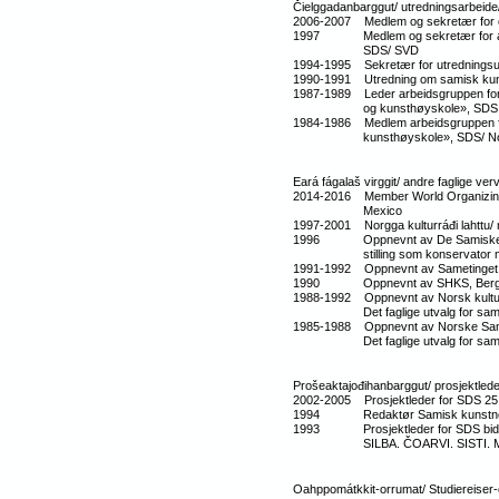
Čielggadanbarggut/ utredningsarbeide
2006-2007 Medlem og sekretær for 
1997 Medlem og sekretær for arbe
SDS/ SVD
1994-1995 Sekretær for utrednings
1990-1991 Utredning om samisk kun
1987-1989 Leder arbeidsgruppen for 
og kunsthøyskole», SDS
1984-1986 Medlem arbeidsgruppen f
kunsthøyskole», SDS/ Nord
Eará fágalaš virggit/ andre faglige ve
2014-2016 Member World Organizing C
Mexico
1997-2001 Norgga kulturráđi lahttu/
1996 Oppnevnt av De Samiske Sam
stilling som konservator med 
1991-1992 Oppnevnt av Sametinge
1990 Oppnevnt av SHKS, Bergen s
1988-1992 Oppnevnt av Norsk kulturråd
Det faglige utvalg for samis
1985-1988 Oppnevnt av Norske Samers 
Det faglige utvalg for samisk k
Prošeaktajođihanbarggut/ prosjektledel
2002-2005 Prosjektleder for SDS 25 
1994 Redaktør Samisk kunstner
1993 Prosjektleder for SDS bidrag ti
SILBA. ČOARVI. SISTI. 
Oahppomátkkit-orrumat/ Studiereiser-