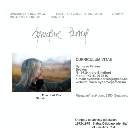
OVDASIIDU / FRONTPAGE
GALLERIA / GALLERY 1978-2000
2000>>>
MU BIRRA / ABOUT ME
CONTACT
CURRICULUM VITAE
Synnøve Persen
Bevkop
N - 9710 Indre-Billefjord
mobil: +47 41 26 35 97
Foto: Kjell Ove Storvik
e-mail: synnove.persen(a)gmail.c
website: www.synnovepersen.no
Foto: Kjell Ove
Riegádan/ født/ born: 1950, Beavgoh
Storvik
Oahppu/ utdanning/ education:
1972-1978 Stáhta Dáiddaakademiija/
of Fine Arts, Oslo