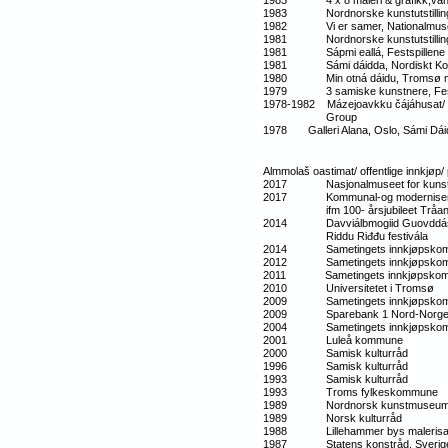
1983 4 x 8 maleri & grafikk,vandre
1983 Nordnorske kunstutstillin
1982 Vi er samer, Nationalmus
1981 Nordnorske kunstutstilli
1981 Sápmi eallá, Festspillene i
1981 Sámi dáidda, Nordiskt Konstc
1980 Min otná dáidu, Tromsø 
1979 3 samiske kunstnere, Fests
1978-1982 Mázejoavkku čájáhusat/ uts
Group
1978
Galleri Alana, Oslo, Sámi Dá
Almmolaš oastimat/ offentlige innkjøp
2017 Nasjonalmuseet for kunst, a
2017 Kommunal-og moderniseringsd
ifm 100- årsjubileet Tråan
2014 Davviálbmogiid Guovddáš/ Sent
Riddu Riđđu festivála
2014 Sametingets innkjøpsko
2012 Sametingets innkjøpsko
2011 Sametingets innkjøpsko
2010 Universitetet i Tromsø
2009 Sametingets innkjøpskom
2009 Sparebank 1 Nord-Norges K
2004 Sametingets innkjøpskom
2001 Luleå kommune
2000 Samisk kulturråd
1996 Samisk kulturråd
1993 Samisk kulturråd
1993 Troms fylkeskommune
1989 Nordnorsk kunstmuseu
1989 Norsk kulturråd
1988 Lillehammer bys malerisa
1987 Statens konstråd, Sver