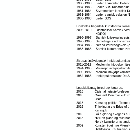
1986-1988 Leder Trøndelag Bildend
1984-1986 Leder SDS Kunstnerisk
1981-1984 Styremedlem Nordisk K
1981-1984 Leder samisk seksjon No
1980-1983 Leder SDS
Dáiddalaš bagadalli/ kunstnerisk konsu
2006-2010 Diehtosiida/ Samisk Viten
KORO)
1996-1997 Samisk krise-og incests
1990-1995 Sametingets administrasj
1984-1985 Nesna lærerhøgskole (op
1983-1985 Samisk kultursenter, Hattf
Sisaoastinlávdegottit/ Innkjøpskomite
2011-2012 Medlem innkjøpskomitee
1994-1995 Vararepr. innkjøpskomit
1990-1992 Medlem innkjøpskomitee
1984-1986 Innkjøpskonsulent De Sa
Logaldallamat/ foredrag/ lectures:
2018 Čális fal!, gjesteforeleser sa
2018 Omstart! Den nye kulturmeldin
Oslo
2018 Kunst og politikk, Troms
2016 Thinking at the Edge of the W
Karasjok
2016 Blå fugler og skogens sus, H
2013 Hvilken plass og rolle har kuns
Norsk kulturforums landskon
2009 Kunsten i det nye Vitenskaps
Diehtosiida, Kautokeino, pres