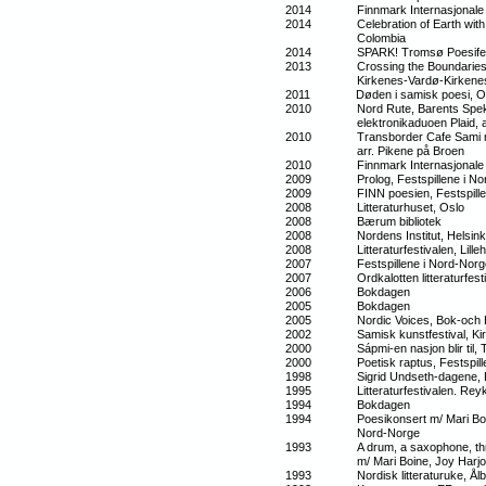
2014 Finnmark Internasjonale Lit
2014 Celebration of Earth with Nati
Colombia
2014 SPARK! Tromsø Poesi
2013 Crossing the Boundaries of Poe
Kirkenes-Vardø-Kirkenes, arr
2011 Døden i samisk poesi, Ordk
2010 Nord Rute, Barents Spektakel
elektronikaduoen Plaid,
2010 Transborder Cafe Sami me – 
arr. Pikene på B
2010 Finnmark Internasjonale Litte
2009 Prolog, Festspillene i N
2009 FINN poesien, Festspillene
2008 Litteraturhuset, Oslo
2008 Bærum bibliotek
2008 Nordens Institut, Helsink
2008 Litteraturfestivalen, Lill
2007 Festspillene i Nord-Norg
2007 Ordkalotten litteraturfestiv
2006 Bokdagen
2005 Bokdagen
2005 Nordic Voices, Bok-och Bib
2002 Samisk kunstfestival, Ki
2000 Sápmi-en nasjon blir til,
2000 Poetisk raptus, Festspille
1998 Sigrid Undseth-dagene, L
1995 Litteraturfestivalen. Reyk
1994 Bokdagen
1994 Poesikonsert m/ Mari Boine, 
Nord-Norge
1993 A drum, a saxophone, three 
m/ Mari Boine, Joy Harjo, R
1993 Nordisk litteraturuke, Ålb