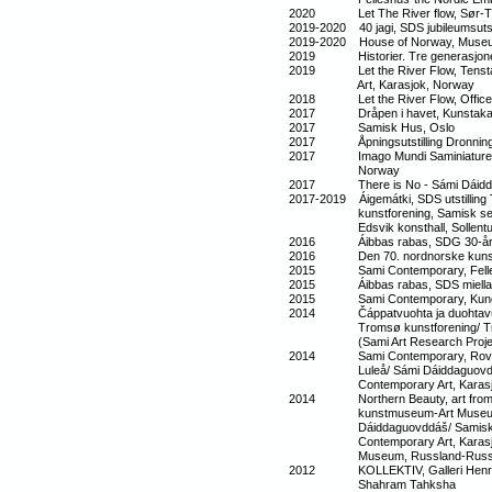
2020 Let The River flow, Sør-
2019-2020 40 jagi, SDS jubileumsutst
2019-2020 House of Norway, Museum
2019 Historier. Tre generasjoner s
2019 Let the River Flow, Tensta K
Art, Karasjok, Norway
2018 Let the River Flow, Office o
2017 Dråpen i havet, Kunstakade
2017 Samisk Hus, Oslo
2017 Åpningsutstilling Dronning S
2017 Imago Mundi Saminiatures, S
Norway
2017 There is No - Sámi Dáidda
2017-2019 Áigemátki, SDS utstilling 
kunstforening, Samisk senter for
Edsvik konsthall, Sollentuna, H
2016 Áibbas rabas, SDG 30-års ju
2016 Den 70. nordnorske kunstuts
2015 Sami Contemporary, Felle
2015 Áibbas rabas, SDS miellahtto
2015 Sami Contemporary, Kungsba
2014 Čáppatvuohta ja duohtavuoht
Tromsø kunstforening/ Tromsø 
(Sami Art Research Project), 
2014 Sami Contemporary, Rovani
Luleå/ Sámi Dáiddaguovddáš/ Sam
Contemporary Art, Karasj
2014 Northern Beauty, art from t
kunstmuseum-Art Museum, Finlan
Dáiddaguovddáš/ Samisk senter 
Contemporary Art, Karasjok, 
Museum, Russland-Russ
2012 KOLLEKTIV, Galleri Henrik Ge
Shahram Tahksha