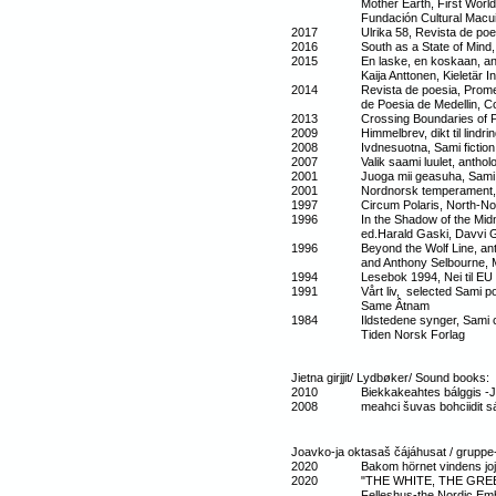
Mother Earth, First World Meeti
Fundación Cultural Macuilxoc
2017 Ulrika 58, Revista de poesia,
2016 South as a State of Mind, do
2015 En laske, en koskaan, antholo
Kaija Anttonen, Kieletär Ina
2014 Revista de poesia, Prometeo,
de Poesia de Medellin, Col
2013 Crossing Boundaries of Poetry
2009 Himmelbrev, dikt til lindring 
2008 Ivdnesuotna, Sami fiction 
2007 Valik saami luulet, antho
2001 Juoga mii geasuha, Sami auth
2001 Nordnorsk temperament, Nort
1997 Circum Polaris, North-Norw
1996 In the Shadow of the Midnigh
ed.Harald Gaski, Davvi Gir
1996 Beyond the Wolf Line, antholo
and Anthony Selbourne, Mak
1994 Lesebok 1994, Nei til EU
1991 Vårt liv, selected Sami poems
Same Âtnam
1984 Ildstedene synger, Sami contem
Tiden Norsk Forlag
Jietna girjjit/ Lydbøker/ Sound books:
2010 Biekkakeahtes bálggis -J
2008 meahci šuvas bohciidit ságat
Joavko-ja oktasaš čájáhusat / gruppe-og
2020 Bakom hörnet vindens jojk,
2020 "THE WHITE, THE GREEN, AN
Felleshus-the Nordic Embassi