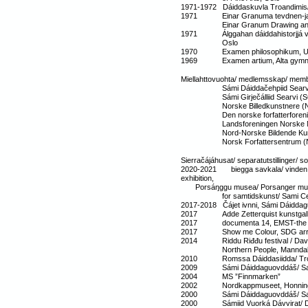
1971-1972 Dáiddaskuvla Troandimis/ 
1971 Einar Granuma tevdnen-ja má
Einar Granum Drawing and Pai
1971 Álggahan dáiddahistorjjá vuođđ
Oslo
1970 Examen philosophikum, Unive
1969 Examen artium, Alta gym
Miellahttovuohta/ medlemsskap/ memb
Sámi Dáiddačehpiid Searvi (SDS)/
Sámi Girječálliid Searvi (SGS)/ S
Norske Billedkunstnere (NBK)/
Den norske forfatterforening (
Landsforeningen Norske Ma
Nord-Norske Bildende Kunst
Norsk Forfattersentrum (
Sierračájáhusat/ separatutstillinger/ so
2020-2021
biegga savkala/ vinden h
exhibition,
Porsáŋggu musea/ Porsanger mus
for samtidskunst/ Sami Center 
2017-2018 Čájet ivnni, Sámi Dáiddag
2017 Adde Zetterquist kunstgaller
2017 documenta 14, EMST-the Nati
2017 Show me Colour, SDG arr. 
2014 Riddu Riđđu festival / Davvi Á
Northern People, Mannd
2010 Romssa Dáiddasiidda/ Tromsø
2009 Sámi Dáiddaguovddáš/ Samisk 
2004 MS ”Finnmarken”
2002 Nordkappmuseet, Honnin
2000 Sámi Dáiddaguovddáš/ Samisk
2000 Sámiid Vuorká Dávvirat/ De S