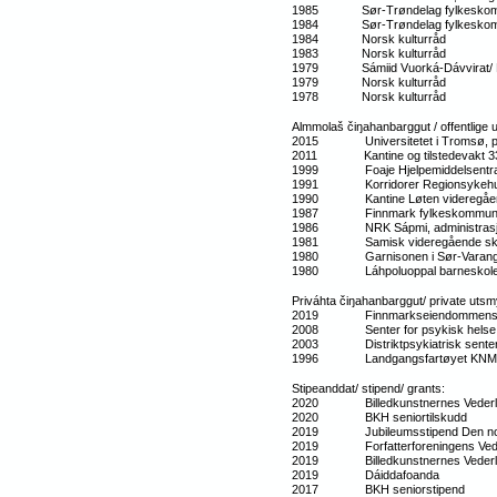
1985 Sør-Trøndelag fylkesko
1984 Sør-Trøndelag fylkesko
1984 Norsk kulturråd
1983 Norsk kulturråd
1979 Sámiid Vuorká-Dávvirat/ D
1979 Norsk kulturråd
1978 Norsk kulturråd
Almmolaš čiŋahanbarggut / offentlige 
2015 Universitetet i Tromsø, p
2011 Kantine og tilstedevakt 
1999 Foaje Hjelpemiddelsentrale
1991 Korridorer Regionsykehuse
1990 Kantine Løten videregåend
1987 Finnmark fylkeskommunes n
1986 NRK Sápmi, administrasjons
1981 Samisk videregående skole,
1980 Garnisonen i Sør-Varanger
1980 Láhpoluoppal barneskole (N
Priváhta čiŋahanbarggut/ private uts
2019 Finnmarkseiendommens admi
2008 Senter for psykisk helse,
2003 Distriktpsykiatrisk senter 
1996 Landgangsfartøyet KNM «S
Stipeanddat/ stipend/ grants:
2020 Billedkunstnernes Vederlags
2020 BKH seniortilskudd
2019 Jubileumsstipend Den norsk
2019 Forfatterforeningens Veder
2019 Billedkunstnernes Vederl
2019 Dáiddafoanda
2017 BKH seniorstipend