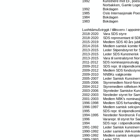
1992 Kunstnere mot EF, poesikons
Norbakken, Gamle Logen,
1992 Bokdagen
1985 Oslo Internasjonale Poesif
1984 Bokdagen
1983 Bokdagen
Luohttámušvirggit / tillitsverv / appoin
2018-2020 Vara SDS styre
2018-2020 SDS representant til SDR
2015-2019 Medlem SDS 40 års jubi
2014-2016 Medlem samisk komite for 
2013-2015 Leder Stipendstyret for S
2013-2015 Leder SDS Kunstn
2013-2015 Vara til sentralstyret N
2011-2012 SDS nominasjonsutval
2009-2012 SDS repr. til stipendkomi
2009-2012 Medlem SDS fondsstyr
2009-2010 NNBKs valgkomite
2005-2007 Leder Samisk Kunstnerrå
2005-2006 Styremedlem Nord-Nors
2004-2012 Styremedlem stiftelsen 
2003-2006 Styreleder Samiske Kuns
2002-2003 Nestleder styret for Sam
2001-2003 Medlem NBK’s nominas
1996-1998 Medlem SDS forhandli
1996-1997 Medlem samisk seksjon
1995 SDS repr. til stipendkomitee
1994-1995 Nestleder Nordnorsk For
1996 Vararepr. til styret for Sa
1994 SDS repr. i stipendkomiteen 
1991-1992 Leder Samisk kunstnerr
1990-1992 Leder samisk IAA-komit
1990-1992 Medlem samisk seksjon a
1989-1993 Leder SDS